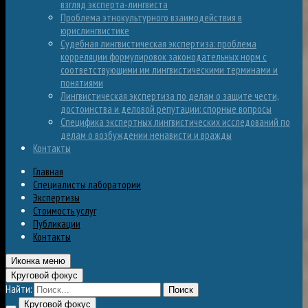
взгляд эксперта-лингвиста
Проблема этнокультурного взаимодействия в
юрислингвистике
Судебная лингвистическая экспертиза: проблема
корреляции формулировок законодательных норм с
соответствующими им лингвистическими терминами и
понятиями
Лингвистическая экспертиза по делам о защите чести,
достоинства и деловой репутации: спорные вопросы
Специфика экспертных лингвистических исследований по
делам о возбуждении ненависти и вражды
Контакты
Главная
Специалисты лаборатории
Экспертизы
Стоимость услуг
Публикации
Контакты
Иконка меню
Круговой фокус
Найти:
Поиск
Круговой фокус