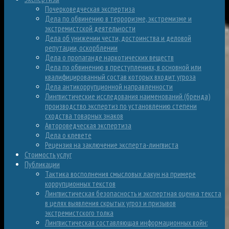
Почерковедческая экспертиза
Дела по обвинению в терроризме, экстремизме и
экстремистской деятельности
Дела об унижении чести, достоинства и деловой
репутации, оскорблении
Дела о пропаганде наркотических веществ
Дела по обвинению в преступлениях, в основной или
квалифицированный состав которых входит угроза
Дела антикоррупционной направленности
Лингвистические исследования наименований (бренда)
производство экспертиз по установлению степени
сходства товарных знаков
Автороведческая экспертиза
Дела о клевете
Рецензия на заключение эксперта-лингвиста
Стоимость услуг
Публикации
Тактика восполнения смысловых лакун на примере
коррупционных текстов
Лингвистическая безопасность и экспертная оценка текста
в целях выявления скрытых угроз и призывов
экстремистского толка
Лингвистическая составляющая информационных войн: