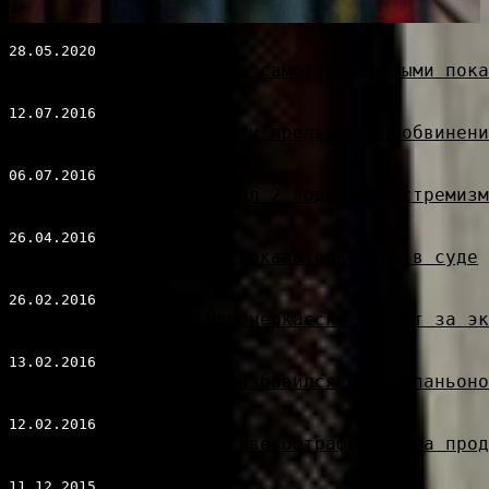
Экспертиза не признала самостоятельными пока
Имаму московской мечети предъявлено обвинен
Житель Чебоксар получил 2 года за экстремизм
Видеозаписи признали доказательством в суде
23-летнего жителя Новочеркасска осудят за эк
Камчатский бизнесмен избавился от компаньоно
Книжный магазин в Москве оштрафовали за прод
11.12.2015