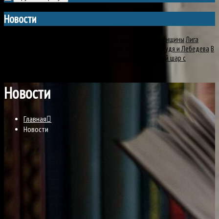
Новости
Петербургский депутат проиграл суд об оскорблении женщины
Лига
безопасного интернета подала иски в суд на блогеров Дудя и Лебедева
В
Москве украинке назначили 12 лет колонии за воздушный шар с
запрещенным флагом
Новости
Главная
Новости