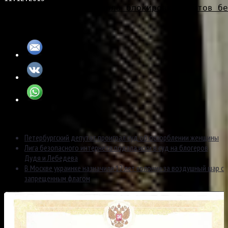
Лингвист раскритиковала блокировку сайтов бе
Новости
Петербургский депутат проиграл суд об оскорблении женщины
Лига безопасного интернета подала иски в суд на блогеров
Дудя и Лебедева
В Москве украинке назначили 12 лет колонии за воздушный шар с
запрещенным флагом